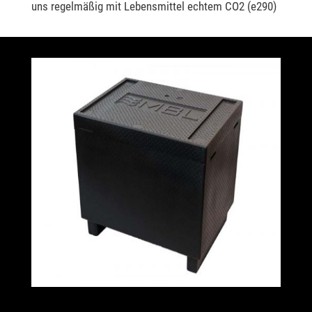
uns regelmäßig mit Lebensmittel echtem CO2 (e290)